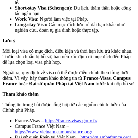
tế.
Short-stay Visa (Schengen):
Du lịch, thăm thân hoặc công
tác ngắn hạn.
Work Visa:
Người làm việc tại Pháp.
Long-stay Visa:
Các mục đích lưu trú dài hạn khác như
nghiên cứu, đoàn tụ gia đình hoặc thực tập.
Lưu ý
Mỗi loại visa có mục đích, điều kiện và thời hạn lưu trú khác nhau.
Trước khi chuẩn bị hồ sơ, bạn nên xác định rõ mục đích đến Pháp
để lựa chọn loại visa phù hợp.
Ngoài ra, quy định về visa có thể được điều chỉnh theo từng thời
điểm. Vì vậy, hãy tham khảo thông tin từ
France-Visas
,
Campus
France
hoặc
Đại sứ quán Pháp tại Việt Nam
trước khi nộp hồ sơ.
Tham khảo thêm
Thông tin trong bài được tổng hợp từ các nguồn chính thức của
Chính phủ Pháp.
France-Visas –
https://france-visas.gouv.fr/
Campus France Việt Nam –
https://www.vietnam.campusfrance.org/
Đại sứ quán Pháp tại Việt Nam –
https://vn.ambafrance.org/