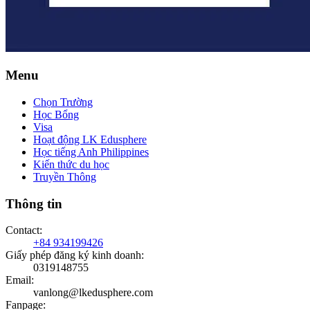
Menu
Chọn Trường
Học Bổng
Visa
Hoạt động LK Edusphere
Học tiếng Anh Philippines
Kiến thức du học
Truyền Thông
Thông tin
Contact
:
+84 934199426
Giấy phép đăng ký kinh doanh
:
0319148755
Email
:
vanlong@lkedusphere.com
Fanpage
: