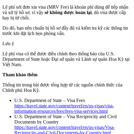
Lệ phí xét đơn xin visa (MRV Fee) là khoản phí dùng để tiếp nhận
và xử lý hồ sơ, vì vậy
sẽ không được hoàn lại
, dù visa được cấp
hay bị từ chối.
Do đó, bạn nên chuẩn bị hồ sơ đầy đủ và kiểm tra kỹ các thông tin
trước khi đặt lịch hẹn phỏng vấn.
Lưu ý
Lệ phí visa có thể được điều chỉnh theo thông báo của U.S.
Department of State hoặc Đại sứ quán và Lãnh sự quán Hoa Kỳ tại
Việt Nam.
Tham khảo thêm
Thông tin trong bài được tổng hợp từ các nguồn chính thức của
Chính phủ Hoa Kỳ.
U.S. Department of State – Visa Fees
https://travel.state.gov/content/travel/en/us-visas/visa-
information-resources/fees/fees-visa-services.html
U.S. Department of State – Visa Reciprocity and Civil
Documents by Country
https://travel.state.gov/content/travel/en/us-visas/Visa-
Reciprocity-and-Civil-Documents-by-Country.html