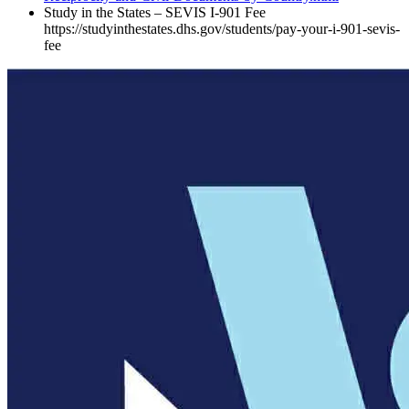
Study in the States – SEVIS I-901 Fee
https://studyinthestates.dhs.gov/students/pay-your-i-901-sevis-
fee