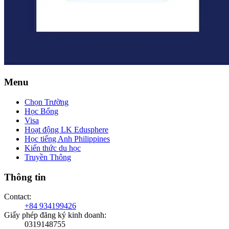
Menu
Chọn Trường
Học Bổng
Visa
Hoạt động LK Edusphere
Học tiếng Anh Philippines
Kiến thức du học
Truyền Thông
Thông tin
Contact
:
+84 934199426
Giấy phép đăng ký kinh doanh
:
0319148755