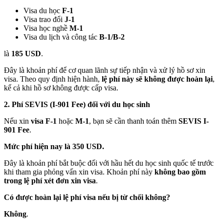
Visa du học
F-1
Visa trao đổi
J-1
Visa học nghề
M-1
Visa du lịch và công tác
B-1/B-2
là
185 USD
.
Đây là khoản phí để cơ quan lãnh sự tiếp nhận và xử lý hồ sơ xin
visa. Theo quy định hiện hành,
lệ phí này sẽ không được hoàn lại
,
kể cả khi hồ sơ không được cấp visa.
2. Phí SEVIS (I-901 Fee) đối với du học sinh
Nếu xin
visa F-1
hoặc
M-1
, bạn sẽ cần thanh toán thêm
SEVIS I-
901 Fee
.
Mức phí hiện nay là 350 USD.
Đây là khoản phí bắt buộc đối với hầu hết du học sinh quốc tế trước
khi tham gia phỏng vấn xin visa. Khoản phí này
không bao gồm
trong lệ phí xét đơn xin visa
.
Có được hoàn lại lệ phí visa nếu bị từ chối không?
Không
.