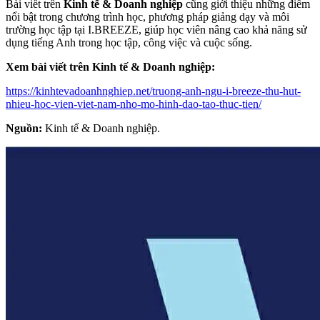
Bài viết trên
Kinh tế & Doanh nghiệp
cũng giới thiệu những điểm
nổi bật trong chương trình học, phương pháp giảng dạy và môi
trường học tập tại I.BREEZE, giúp học viên nâng cao khả năng sử
dụng tiếng Anh trong học tập, công việc và cuộc sống.
Xem bài viết trên Kinh tế & Doanh nghiệp:
https://kinhtevadoanhnghiep.net/truong-anh-ngu-i-breeze-thu-hut-
nhieu-hoc-vien-viet-nam-nho-mo-hinh-dao-tao-thuc-tien/
Nguồn:
Kinh tế & Doanh nghiệp.