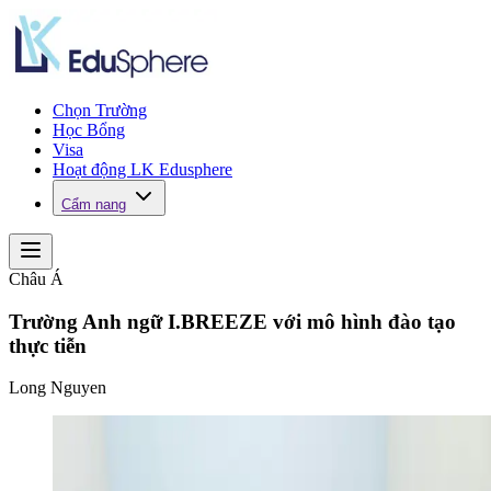
Chọn Trường
Học Bổng
Visa
Hoạt động LK Edusphere
Cẩm nang
Châu Á
Trường Anh ngữ I.BREEZE với mô hình đào tạo
thực tiễn
Long Nguyen