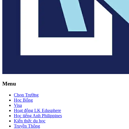
Menu
Chọn Trường
Học Bổng
Visa
Hoạt động LK Edusphere
Học tiếng Anh Philippines
Kiến thức du học
Truyền Thông