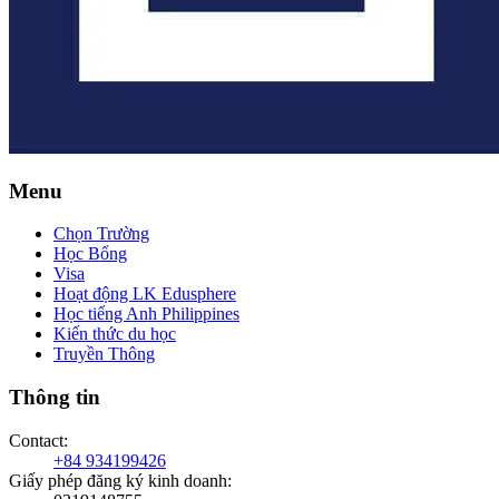
Menu
Chọn Trường
Học Bổng
Visa
Hoạt động LK Edusphere
Học tiếng Anh Philippines
Kiến thức du học
Truyền Thông
Thông tin
Contact
:
+84 934199426
Giấy phép đăng ký kinh doanh
: