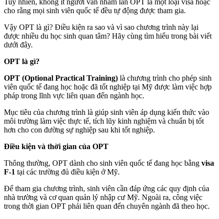
Tuy nhiên, không ít người vẫn nhầm lẫn OPT là một loại visa hoặc
cho rằng mọi sinh viên quốc tế đều tự động được tham gia.
Vậy OPT là gì? Điều kiện ra sao và vì sao chương trình này lại
được nhiều du học sinh quan tâm? Hãy cùng tìm hiểu trong bài viết
dưới đây.
OPT là gì?
OPT (Optional Practical Training)
là chương trình cho phép sinh
viên quốc tế đang học hoặc đã tốt nghiệp tại Mỹ được làm việc hợp
pháp trong lĩnh vực liên quan đến ngành học.
Mục tiêu của chương trình là giúp sinh viên áp dụng kiến thức vào
môi trường làm việc thực tế, tích lũy kinh nghiệm và chuẩn bị tốt
hơn cho con đường sự nghiệp sau khi tốt nghiệp.
Điều kiện và thời gian của OPT
Thông thường, OPT dành cho sinh viên quốc tế đang học bằng
visa
F-1
tại các trường đủ điều kiện ở Mỹ.
Để tham gia chương trình, sinh viên cần đáp ứng các quy định của
nhà trường và cơ quan quản lý nhập cư Mỹ. Ngoài ra, công việc
trong thời gian OPT phải liên quan đến chuyên ngành đã theo học.