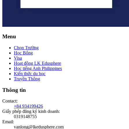
Menu
Chọn Trường
Học Bổng
Visa
Hoạt động LK Edusphere
Học tiếng Anh Philippines
Kiến thức du học
Truyền Thông
Thông tin
Contact
:
+84 934199426
Giấy phép đăng ký kinh doanh
:
0319148755
Email
:
vanlong@lkedusphere.com