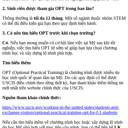
2. Sinh viên được tham gia OPT trong bao lâu?
Thông thường là
tối đa 12 tháng
. Một số ngành thuộc nhóm STEM
có thể đủ điều kiện gia hạn theo quy định hiện hành.
3. Có nên tìm hiểu OPT trước khi chọn trường?
Có
. Nếu bạn mong muốn có cơ hội làm việc tại Mỹ sau khi tốt
nghiệp, việc tìm hiểu OPT từ sớm sẽ giúp bạn lựa chọn chương
trình học và xây dựng lộ trình phù hợp.
Tìm hiểu thêm
OPT (Optional Practical Training) là chương trình được nhiều du
học sinh quốc tế quan tâm tại Mỹ. Do các quy định có thể được
USCIS điều chỉnh theo từng thời kỳ, bạn tham khảo thêm thông tin
mới nhất trên website chính thức của USCIS.
Nguồn tham khảo chính thức:
https://www.uscis.gov/working-in-the-united-states/students-and-
exchange-visitors/optional-practical-training-opt-for-f-1-students
Nếu cần tìm hiểu thêm về chương trình học hoặc xây dựng lộ trình
du học Mỹ phù hợp với mục tiêu của mình, bạn có thể liên hệ
LK