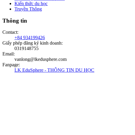
Kiến thức du học
Truyền Thông
Thông tin
Contact
:
+84 934199426
Giấy phép đăng ký kinh doanh
:
0319148755
Email
:
vanlong@lkedusphere.com
Fanpage
:
LK EduSphere - THÔNG TIN DU HỌC