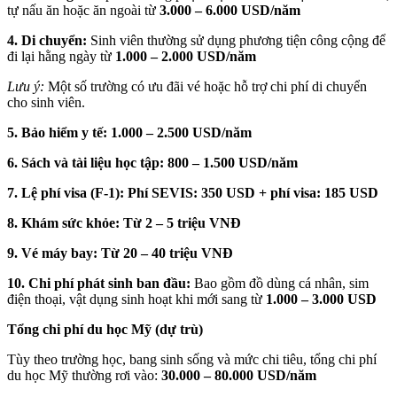
tự nấu ăn hoặc ăn ngoài từ
3.000 – 6.000 USD/năm
4. Di chuyển:
Sinh viên thường sử dụng phương tiện công cộng để
đi lại hằng ngày từ
1.000 – 2.000 USD/năm
Lưu ý:
Một số trường có ưu đãi vé hoặc hỗ trợ chi phí di chuyển
cho sinh viên.
5. Bảo hiểm y tế: 1.000 – 2.500 USD/năm
6. Sách và tài liệu học tập: 800 – 1.500 USD/năm
7. Lệ phí visa (F-1): Phí SEVIS: 350 USD + phí visa: 185 USD
8. Khám sức khỏe: Từ 2 – 5 triệu VNĐ
9. Vé máy bay: Từ 20 – 40 triệu VNĐ
10. Chi phí phát sinh ban đầu:
Bao gồm đồ dùng cá nhân, sim
điện thoại, vật dụng sinh hoạt khi mới sang từ
1.000 – 3.000 USD
Tổng chi phí du học Mỹ (dự trù)
Tùy theo trường học, bang sinh sống và mức chi tiêu, tổng chi phí
du học Mỹ thường rơi vào:
30.000 – 80.000 USD/năm