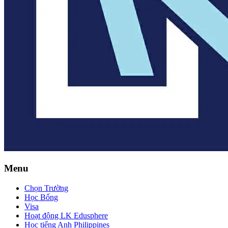
Menu
Chọn Trường
Học Bổng
Visa
Hoạt động LK Edusphere
Học tiếng Anh Philippines