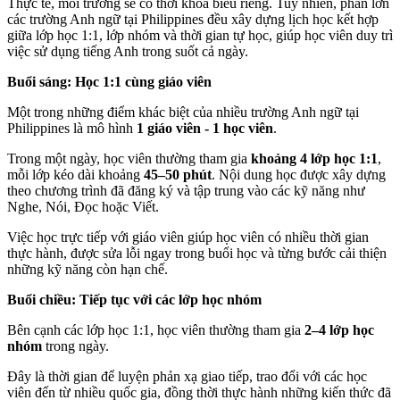
Thực tế, mỗi trường sẽ có thời khóa biểu riêng. Tuy nhiên, phần lớn
các trường Anh ngữ tại Philippines đều xây dựng lịch học kết hợp
giữa lớp học 1:1, lớp nhóm và thời gian tự học, giúp học viên duy trì
việc sử dụng tiếng Anh trong suốt cả ngày.
Buổi sáng: Học 1:1 cùng giáo viên
Một trong những điểm khác biệt của nhiều trường Anh ngữ tại
Philippines là mô hình
1 giáo viên - 1 học viên
.
Trong một ngày, học viên thường tham gia
khoảng 4 lớp học 1:1
,
mỗi lớp kéo dài khoảng
45–50 phút
. Nội dung học được xây dựng
theo chương trình đã đăng ký và tập trung vào các kỹ năng như
Nghe, Nói, Đọc hoặc Viết.
Việc học trực tiếp với giáo viên giúp học viên có nhiều thời gian
thực hành, được sửa lỗi ngay trong buổi học và từng bước cải thiện
những kỹ năng còn hạn chế.
Buổi chiều: Tiếp tục với các lớp học nhóm
Bên cạnh các lớp học 1:1, học viên thường tham gia
2–4 lớp học
nhóm
trong ngày.
Đây là thời gian để luyện phản xạ giao tiếp, trao đổi với các học
viên đến từ nhiều quốc gia, đồng thời thực hành những kiến thức đã