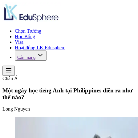
Chọn Trường
Học Bổng
Visa
Hoạt động LK Edusphere
Cẩm nang
Châu Á
Một ngày học tiếng Anh tại Philippines diễn ra như
thế nào?
Long Nguyen