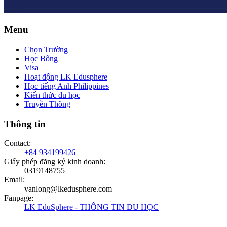
Menu
Chọn Trường
Học Bổng
Visa
Hoạt động LK Edusphere
Học tiếng Anh Philippines
Kiến thức du học
Truyền Thông
Thông tin
Contact
:
+84 934199426
Giấy phép đăng ký kinh doanh
:
0319148755
Email
:
vanlong@lkedusphere.com
Fanpage
:
LK EduSphere - THÔNG TIN DU HỌC