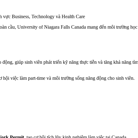
nh vực Business, Technology và Health Care
g toàn cầu, University of Niagara Falls Canada mang đến môi trường học 
 động, giúp sinh viên phát triển kỹ năng thực tiễn và tăng khả năng tìm
cơ hội việc làm part-time và môi trường sống năng động cho sinh viên.
Work Permit
, tạo cơ hội tích lũy kinh nghiệm làm việc tại Canada.