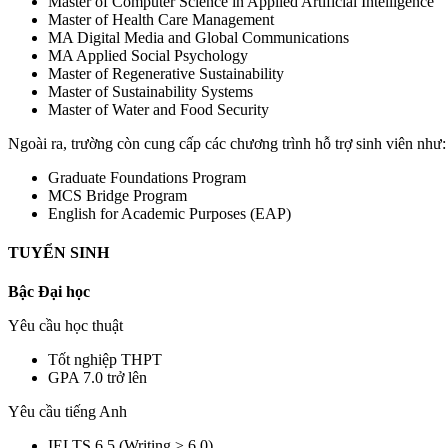
Master of Computer Science in Applied Artificial Intelligence
Master of Health Care Management
MA Digital Media and Global Communications
MA Applied Social Psychology
Master of Regenerative Sustainability
Master of Sustainability Systems
Master of Water and Food Security
Ngoài ra, trường còn cung cấp các chương trình hỗ trợ sinh viên như:
Graduate Foundations Program
MCS Bridge Program
English for Academic Purposes (EAP)
TUYỂN SINH
Bậc Đại học
Yêu cầu học thuật
Tốt nghiệp THPT
GPA 7.0 trở lên
Yêu cầu tiếng Anh
IELTS 6.5 (Writing ≥ 6.0)