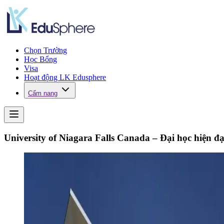
Chọn Trường
Học Bổng
Visa
Hoạt động LK Edusphere
Cẩm nang
University of Niagara Falls Canada – Đại học hiện đại