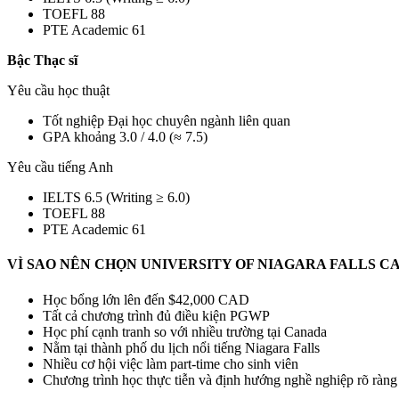
TOEFL 88
PTE Academic 61
Bậc Thạc sĩ
Yêu cầu học thuật
Tốt nghiệp Đại học chuyên ngành liên quan
GPA khoảng 3.0 / 4.0 (≈ 7.5)
Yêu cầu tiếng Anh
IELTS 6.5 (Writing ≥ 6.0)
TOEFL 88
PTE Academic 61
VÌ SAO NÊN CHỌN UNIVERSITY OF NIAGARA FALLS C
Học bổng lớn lên đến $42,000 CAD
Tất cả chương trình đủ điều kiện PGWP
Học phí cạnh tranh so với nhiều trường tại Canada
Nằm tại thành phố du lịch nổi tiếng Niagara Falls
Nhiều cơ hội việc làm part-time cho sinh viên
Chương trình học thực tiễn và định hướng nghề nghiệp rõ ràng