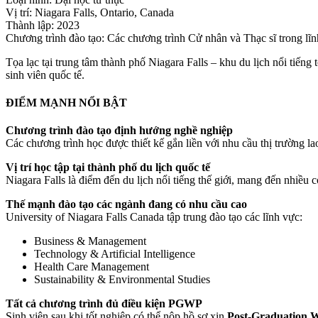
Vị trí: Niagara Falls, Ontario, Canada
Thành lập: 2023
Chương trình đào tạo: Các chương trình Cử nhân và Thạc sĩ trong lĩ
Tọa lạc tại trung tâm thành phố Niagara Falls – khu du lịch nổi tiến
sinh viên quốc tế.
ĐIỂM MẠNH NỔI BẬT
Chương trình đào tạo định hướng nghề nghiệp
Các chương trình học được thiết kế gắn liền với nhu cầu thị trường lao
Vị trí học tập tại thành phố du lịch quốc tế
Niagara Falls là điểm đến du lịch nổi tiếng thế giới, mang đến nhiều 
Thế mạnh đào tạo các ngành đang có nhu cầu cao
University of Niagara Falls Canada tập trung đào tạo các lĩnh vực:
Business & Management
Technology & Artificial Intelligence
Health Care Management
Sustainability & Environmental Studies
Tất cả chương trình đủ điều kiện PGWP
Sinh viên sau khi tốt nghiệp có thể nộp hồ sơ xin
Post-Graduation 