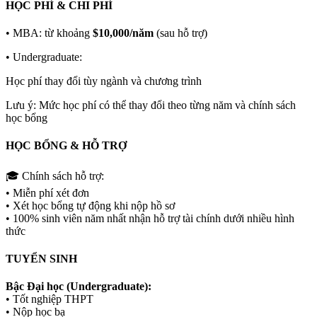
HỌC PHÍ & CHI PHÍ
• MBA: từ khoảng
$10,000/năm
(sau hỗ trợ)
• Undergraduate:
Học phí thay đổi tùy ngành và chương trình
Lưu ý: Mức học phí có thể thay đổi theo từng năm và chính sách
học bổng
HỌC BỔNG & HỖ TRỢ
🎓 Chính sách hỗ trợ:
• Miễn phí xét đơn
• Xét học bổng tự động khi nộp hồ sơ
• 100% sinh viên năm nhất nhận hỗ trợ tài chính dưới nhiều hình
thức
TUYỂN SINH
Bậc Đại học (Undergraduate):
• Tốt nghiệp THPT
• Nộp học bạ