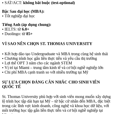
• SAT/ACT:
không bắt buộc (test-optional)
Bậc Sau đại học (MBA):
• Tốt nghiệp đại học
Tiếng Anh (áp dụng chung):
• IELTS: từ
6.0+
• Duolingo: từ
85+
VÌ SAO NÊN CHỌN ST. THOMAS UNIVERSITY
• Kết hợp đào tạo Undergraduate và MBA trong cùng hệ sinh thái
• Chương trình học gắn liền thực tiễn và yêu cầu thị trường
• Lợi thế OPT 3 năm cho các ngành STEM
• Vị trí tại Miami – trung tâm kinh tế và cơ hội nghề nghiệp lớn
• Chi phí MBA cạnh tranh so với nhiều trường tại Mỹ
SỰ LỰA CHỌN ĐÁNG CÂN NHẮC CHO SINH VIÊN
QUỐC TẾ
St. Thomas University phù hợp với sinh viên mong muốn xây dựng
lộ trình học tập dài hạn tại Mỹ – từ bậc cử nhân đến MBA, đặc biệt
trong các lĩnh vực kinh doanh, công nghệ và khoa học dữ liệu, với
môi trường học tập gắn liền thực tiễn và cơ hội nghề nghiệp tại