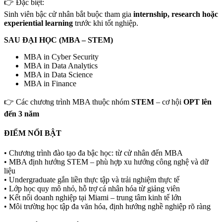
👉 Đặc biệt:
Sinh viên bậc cử nhân bắt buộc tham gia
internship, research hoặc
experiential learning
trước khi tốt nghiệp.
SAU ĐẠI HỌC (MBA – STEM)
MBA in Cyber Security
MBA in Data Analytics
MBA in Data Science
MBA in Finance
👉 Các chương trình MBA thuộc nhóm
STEM
– cơ hội
OPT lên
đến 3 năm
ĐIỂM NỔI BẬT
• Chương trình đào tạo đa bậc học: từ cử nhân đến MBA
• MBA định hướng STEM – phù hợp xu hướng công nghệ và dữ
liệu
• Undergraduate gắn liền thực tập và trải nghiệm thực tế
• Lớp học quy mô nhỏ, hỗ trợ cá nhân hóa từ giảng viên
• Kết nối doanh nghiệp tại Miami – trung tâm kinh tế lớn
• Môi trường học tập đa văn hóa, định hướng nghề nghiệp rõ ràng