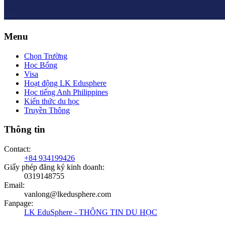
Menu
Chọn Trường
Học Bổng
Visa
Hoạt động LK Edusphere
Học tiếng Anh Philippines
Kiến thức du học
Truyền Thông
Thông tin
Contact
:
+84 934199426
Giấy phép đăng ký kinh doanh
:
0319148755
Email
:
vanlong@lkedusphere.com
Fanpage
:
LK EduSphere - THÔNG TIN DU HỌC