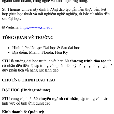
ngành kinh doanh, công nghệ và khoa học ứng dụng.
St. Thomas University định hướng đào tạo gắn liền thực tiễn, kết
hợp giữa học thuật và trải nghiệm nghề nghiệp, từ bậc cử nhân đến
sau đại học.
🌐 Website:
https://www.stu.edu
TỔNG QUAN VỀ TRƯỜNG
Hình thức đào tạo: Đại học & Sau đại học
Địa điểm: Miami, Florida, Hoa Kỳ
STU là trường đại học tư thục với hơn
60 chương trình đào tạo
từ
cử nhân đến tiến sĩ, tập trung vào phát triển kỹ năng nghề nghiệp, tư
duy phân tích và năng lực lãnh đạo.
CHƯƠNG TRÌNH ĐÀO TẠO
ĐẠI HỌC (Undergraduate)
STU cung cấp hơn
50 chuyên ngành cử nhân
, tập trung vào các
lĩnh vực có tính ứng dụng cao:
Kinh doanh & Quản trị: