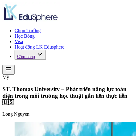
Chọn Trường
Học Bổng
Visa
Hoạt động LK Edusphere
Cẩm nang
Mỹ
ST. Thomas University – Phát triển năng lực toàn
diện trong môi trường học thuật gắn liền thực tiễn
🇺🇸
Long Nguyen