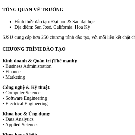
TỔNG QUAN VỀ TRƯỜNG
Hình thức đào tạo: Đại học & Sau đại học
Địa điểm: San José, California, Hoa Kỳ
SJSU cung cấp hơn 250 chương trình đào tạo, với mối liên kết chặt chẽ
CHƯƠNG TRÌNH ĐÀO TẠO
Kinh doanh & Quản trị (Thế mạnh):
• Business Administration
• Finance
• Marketing
Công nghệ & Kỹ thuật:
• Computer Science
• Software Engineering
• Electrical Engineering
Khoa học & Ứng dụng:
• Data Analytics
• Applied Sciences
Khoa học xã hội: