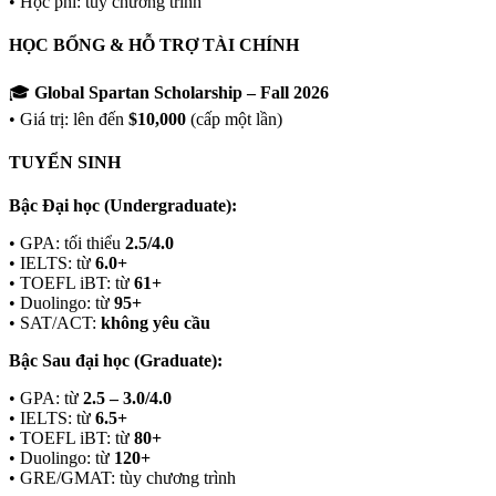
• Học phí: tùy chương trình
HỌC BỔNG & HỖ TRỢ TÀI CHÍNH
🎓
Global Spartan Scholarship – Fall 2026
• Giá trị: lên đến
$10,000
(cấp một lần)
TUYỂN SINH
Bậc Đại học (Undergraduate):
• GPA: tối thiểu
2.5/4.0
• IELTS: từ
6.0+
• TOEFL iBT: từ
61+
• Duolingo: từ
95+
• SAT/ACT:
không yêu cầu
Bậc Sau đại học (Graduate):
• GPA: từ
2.5 – 3.0/4.0
• IELTS: từ
6.5+
• TOEFL iBT: từ
80+
• Duolingo: từ
120+
• GRE/GMAT: tùy chương trình