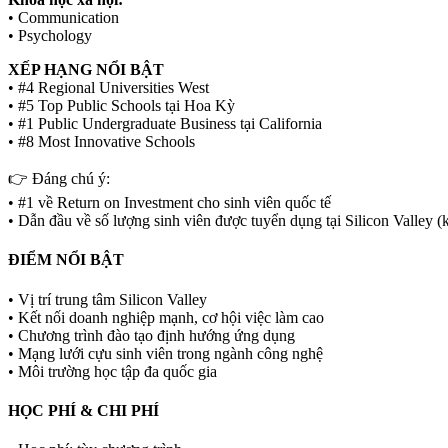
• Communication
• Psychology
XẾP HẠNG NỔI BẬT
• #4 Regional Universities West
• #5 Top Public Schools tại Hoa Kỳ
• #1 Public Undergraduate Business tại California
• #8 Most Innovative Schools
👉
Đáng chú ý:
• #1 về Return on Investment cho sinh viên quốc tế
• Dẫn đầu về số lượng sinh viên được tuyển dụng tại Silicon Valley 
ĐIỂM NỔI BẬT
• Vị trí trung tâm Silicon Valley
• Kết nối doanh nghiệp mạnh, cơ hội việc làm cao
• Chương trình đào tạo định hướng ứng dụng
• Mạng lưới cựu sinh viên trong ngành công nghệ
• Môi trường học tập đa quốc gia
HỌC PHÍ & CHI PHÍ