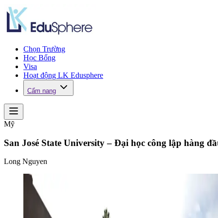
Chọn Trường
Học Bổng
Visa
Hoạt động LK Edusphere
Cẩm nang
Mỹ
San José State University – Đại học công lập hàng đầu
Long Nguyen