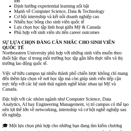
lớn
Định hướng experiential learning nổi bật
Mạnh về Computer Science, Data & Technology
Cơ hội internship và kết nối doanh nghiệp cao
Nhiều học bổng cho sinh viên quốc tế
Lựa chọn học tập linh hoạt giữa Mỹ & Canada
Phù hợp với sinh viên ưu tiên career outcomes
SỰ LỰA CHỌN ĐÁNG CÂN NHẮC CHO SINH VIÊN
QUỐC TẾ
Northeastern University phù hợp với những sinh viên muốn theo
đuổi bậc thạc sĩ trong môi trường học tập gắn liền thực tiễn và thị
trường lao động quốc tế.
Việc sở hữu campus tại nhiều thành phố chiến lược không chỉ mang
đến thêm lựa chọn về nơi học tập mà còn giúp sinh viên tiếp cận
trực tiếp với các hệ sinh thái ngành nghề khác nhau tại Mỹ và
Canada.
Đặc biệt với các nhóm ngành như Computer Science, Data
Analytics, AI hay Engineering Management, vị trí campus có thể tạo
nên lợi thế lớn về networking, internship và cơ hội nghề nghiệp sau
tốt nghiệp.
🎓 Một lựa chọn phù hợp cho những bạn đang tìm kiếm chương