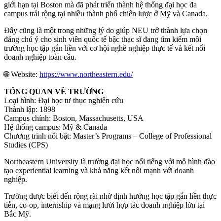
giới hạn tại Boston mà đã phát triển thành hệ thống đại học đa
campus trải rộng tại nhiều thành phố chiến lược ở Mỹ và Canada.
Đây cũng là một trong những lý do giúp NEU trở thành lựa chọn
đáng chú ý cho sinh viên quốc tế bậc thạc sĩ đang tìm kiếm môi
trường học tập gắn liền với cơ hội nghề nghiệp thực tế và kết nối
doanh nghiệp toàn cầu.
🌐 Website:
https://www.northeastern.edu/
TỔNG QUAN VỀ TRƯỜNG
Loại hình: Đại học tư thục nghiên cứu
Thành lập: 1898
Campus chính: Boston, Massachusetts, USA
Hệ thống campus: Mỹ & Canada
Chương trình nổi bật: Master’s Programs – College of Professional
Studies (CPS)
Northeastern University là trường đại học nổi tiếng với mô hình đào
tạo experiential learning và khả năng kết nối mạnh với doanh
nghiệp.
Trường được biết đến rộng rãi nhờ định hướng học tập gắn liền thực
tiễn, co-op, internship và mạng lưới hợp tác doanh nghiệp lớn tại
Bắc Mỹ.