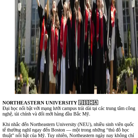
NORTHEASTERN UNIVERSITY 🇺🇸🇨🇦
Đại học nổi bật với mạng lưới campus trải dài tại các trung tâm công
nghệ, tài chính và đổi mới hàng đầu Bắc Mỹ.
Khi nhắc đến Northeastern University (NEU), nhiều sinh viên quốc
tế thường nghĩ ngay đến Boston — một trong những “thủ đô học
thuật” nổi bật của Mỹ. Tuy nhiên, Northeastern ngày nay không chỉ