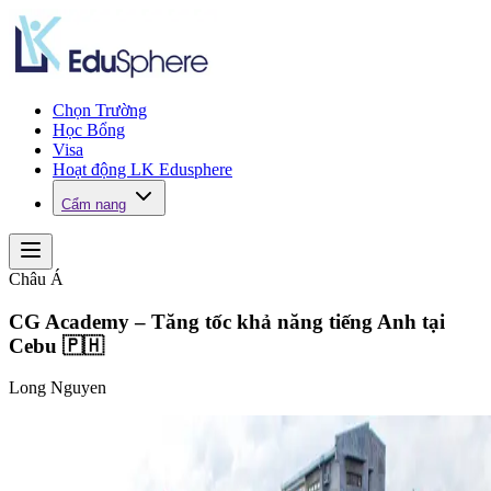
Chọn Trường
Học Bổng
Visa
Hoạt động LK Edusphere
Cẩm nang
Châu Á
CG Academy – Tăng tốc khả năng tiếng Anh tại
Cebu 🇵🇭
Long Nguyen