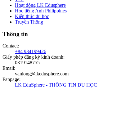
Hoạt động LK Edusphere
Học tiếng Anh Philippines
Kiến thức du học
Truyền Thông
Thông tin
Contact
:
+84 934199426
Giấy phép đăng ký kinh doanh
:
0319148755
Email
:
vanlong@lkedusphere.com
Fanpage
:
LK EduSphere - THÔNG TIN DU HỌC