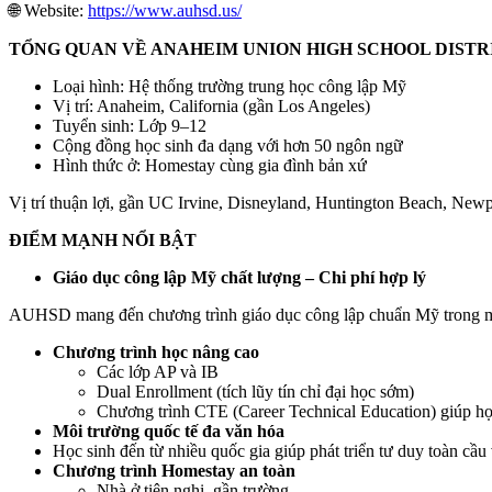
🌐 Website:
https://www.auhsd.us/
TỔNG QUAN VỀ ANAHEIM UNION HIGH SCHOOL DISTR
Loại hình: Hệ thống trường trung học công lập Mỹ
Vị trí: Anaheim, California (gần Los Angeles)
Tuyển sinh: Lớp 9–12
Cộng đồng học sinh đa dạng với hơn 50 ngôn ngữ
Hình thức ở: Homestay cùng gia đình bản xứ
Vị trí thuận lợi, gần UC Irvine, Disneyland, Huntington Beach, New
ĐIỂM MẠNH NỔI BẬT
Giáo dục công lập Mỹ chất lượng – Chi phí hợp lý
AUHSD mang đến chương trình giáo dục công lập chuẩn Mỹ trong môi t
Chương trình học nâng cao
Các lớp AP và IB
Dual Enrollment (tích lũy tín chỉ đại học sớm)
Chương trình CTE (Career Technical Education) giúp học
Môi trường quốc tế đa văn hóa
Học sinh đến từ nhiều quốc gia giúp phát triển tư duy toàn cầu 
Chương trình Homestay an toàn
Nhà ở tiện nghi, gần trường