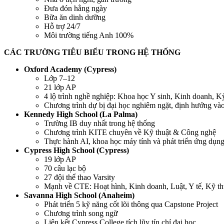
Đưa đón hằng ngày
Bữa ăn dinh dưỡng
Hỗ trợ 24/7
Môi trường tiếng Anh 100%
CÁC TRƯỜNG TIÊU BIỂU TRONG HỆ THỐNG
Oxford Academy (Cypress)
Lớp 7–12
21 lớp AP
4 lộ trình nghề nghiệp: Khoa học Y sinh, Kinh doanh, K
Chương trình dự bị đại học nghiêm ngặt, định hướng vào
Kennedy High School (La Palma)
Trường IB duy nhất trong hệ thống
Chương trình KITE chuyên về Kỹ thuật & Công nghệ
Thực hành AI, khoa học máy tính và phát triển ứng dụn
Cypress High School (Cypress)
19 lớp AP
70 câu lạc bộ
27 đội thể thao Varsity
Mạnh về CTE: Hoạt hình, Kinh doanh, Luật, Y tế, Kỹ t
Savanna High School (Anaheim)
Phát triển 5 kỹ năng cốt lõi thông qua Capstone Project
Chương trình song ngữ
Liên kết Cypress College tích lũy tín chỉ đại học