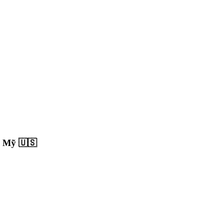
, Mỹ 🇺🇸