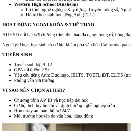
Western High School (Anaheim)
Lộ trình nghề nghiệp: Xây dựng, Truyền thông số, Nghệ
Hỗ trợ học sinh học tiếng Anh (ELL)
HOẠT ĐỘNG NGOẠI KHÓA & THỂ THAO
AUHSD nổi bật với chương trình thể thao đa dạng: bóng rổ, bóng đá,
Ngoài giờ học, học sinh có cơ hội khám phá văn hóa California qua cá
TUYỂN SINH
Tuyển sinh lớp 9–12
GPA tối thiểu: 2.5+
Yêu cầu tiếng Anh: Duolingo, IELTS, TOEFL iBT, ELTiS (trìn
Phỏng vấn với trường
VÌ SAO NÊN CHỌN AUHSD?
Chương trình AP, IB và học kép đại học
Cơ hội tích lũy tín chỉ và định hướng nghề nghiệp sớm
Homestay an toàn, hỗ trợ 24/7
Môi trường học tập đa văn hóa, năng động